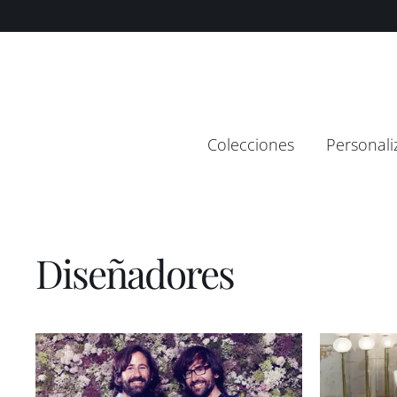
Saltar
contenido
al
contenido
Colecciones
Personali
Diseñadores