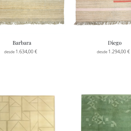
Barbara
Diego
Rango
1.634,00
€
-
1.294,00
€
de
precios:
desde
1.634,00 €
hasta
4.792,00 €