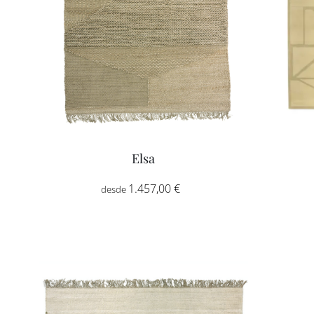
Elsa
Rango
1.457,00
€
-
de
precios:
desde
1.457,00 €
hasta
5.623,00 €