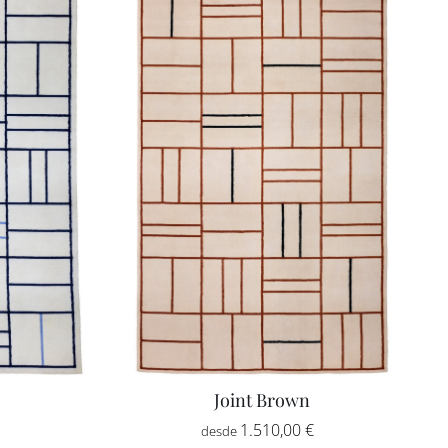
Joint Brown
Rango
Rango
-
1.510,00
€
-