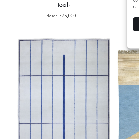
Kaab
car
Rango
776,00
€
-
de
precios:
desde
776,00 €
hasta
2.592,00 €