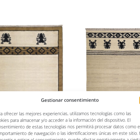
de
precios:
desde
1.430,00 €
hasta
2.415,00 €
Gestionar consentimiento
a ofrecer las mejores experiencias, utilizamos tecnologías como las
kies para almacenar y/o acceder a la información del dispositivo. El
nsentimiento de estas tecnologías nos permitirá procesar datos como e
mportamiento de navegación o las identificaciones únicas en este sitio.
sentir o retirar el consentimiento, puede afectar negativamente a ciert