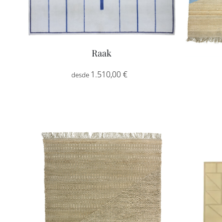
Raak
Rango
1.510,00
€
-
de
precios:
desde
1.510,00 €
hasta
2.555,00 €