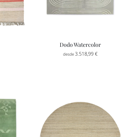
Dodo Watercolor
Rango
-
3.518,99
€
de
precios:
desde
1.294,00 €
hasta
3.776,00 €