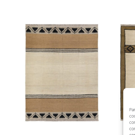
Par
coo
co
co
con