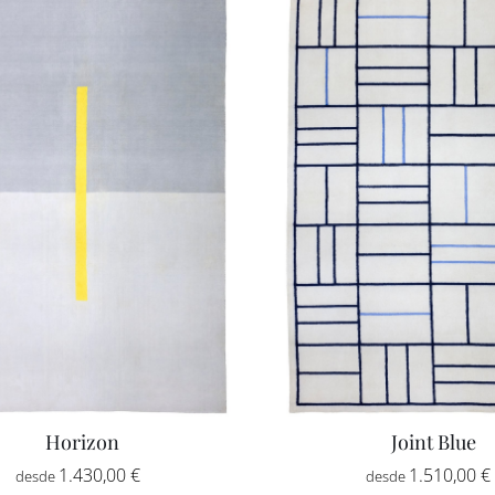
Horizon
Joint Blue
Rango
1.430,00
€
-
1.510,00
€