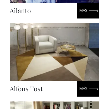
ES
Ailanto
IN
Alfons Tost