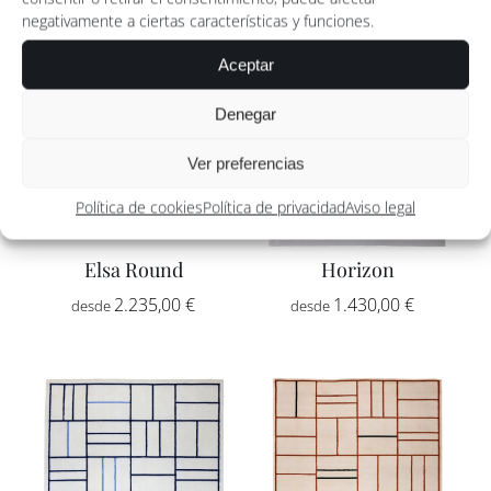
negativamente a ciertas características y funciones.
Aceptar
Denegar
Ver preferencias
Política de cookies
Política de privacidad
Aviso legal
Elsa Round
Horizon
Rango
2.235,00
€
1.430,00
€
-
de
precios:
desde
1.430,00
hasta
2.415,00