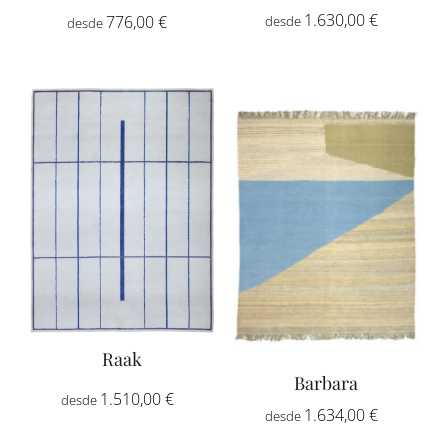
Rango
1.630,00
€
-
Rango
776,00
€
-
de
de
precios:
precios:
desde
desde
1.630,00
776,00 €
hasta
hasta
2.760,00
2.592,00 €
Raak
Barbara
Rango
1.510,00
€
-
Rango
1.634,00
€
-
de
de