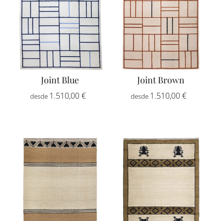
Joint Blue
Joint Brown
Rango
Rango
1.510,00
€
-
1.510,00
€
-
de
de
precios:
precios:
desde
desde
1.510,00 €
1.510,00
hasta
hasta
2.555,00 €
2.555,00