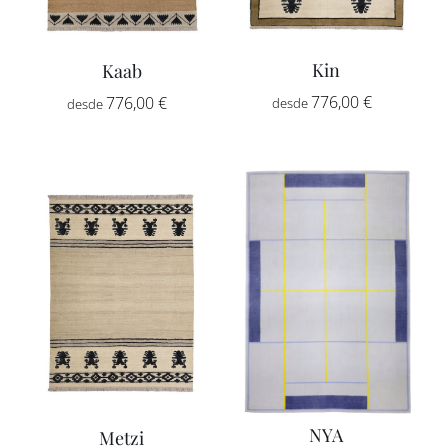
Kin
Kaab
Rango
Rango
776,00
€
-
776,00
€
-
de
de
precios:
precios:
desde
desde
776,00 €
776,00 €
hasta
hasta
2.592,00 
2.592,00 €
NYA
Metzi