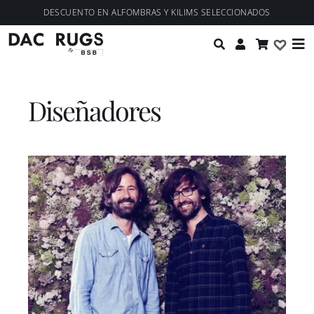
Saltar
contenido
DESCUENTO EN ALFOMBRAS Y KILIMS SELECCIONADOS
al
Tog
contenido
Nav
Colecciones
Diseñadores
Personalización
Diseñadores
Proyectos
Nosotros
Blog