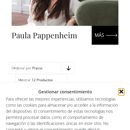
Paula Pappenheim
Ordenar por
Precio
Mostrar
12 Productos
Gestionar consentimiento
Para ofrecer las mejores experiencias, utilizamos tecnologías

como las cookies para almacenar y/o acceder a la información
Cualquier Forma
del dispositivo. El consentimiento de estas tecnologías nos

permitirá procesar datos como el comportamiento de
Cualquier Medida
navegación o las identificaciones únicas en este sitio. No
consentir o retirar el consentimiento, puede afectar