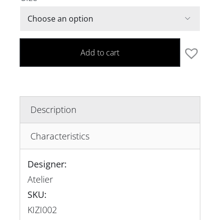

Add to cart
Description
Characteristics
Designer:
Atelier
SKU:
KIZI002