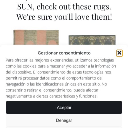
SUN, check out these rugs.
We're sure you'll love them!
Gestionar consentimiento
Para ofrecer las mejores experiencias, utilizamos tecnologías
como las cookies para almacenar y/o acceder a la información
del dispositivo. El consentimiento de estas tecnologías nos
permitirá procesar datos como el comportamiento de
navegación o las identificaciones únicas en este sitio. No
consentir o retirar el consentimiento, puede afectar
negativamente a ciertas características y funciones.
Strawberry Popsycle
Queentropy Gold
Aceptar
Price
1.193,75
€
–
5.450,00
€
Denegar
range: