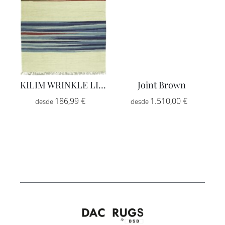
KILIM WRINKLE LIGHT
Joint Brown
Price
Price
186,99
€
–
1.510,00
€
–
range:
range:
186,99 €
1.510,00
through
through
1.059,00 €
2.555,00