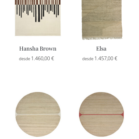
Hansha Brown
Elsa
Rango
Rango
1.460,00
€
-
1.457,00
€
-
de
de
precios:
precios:
desde
desde
1.460,00 €
1.457,00
hasta
hasta
2.470,00 €
5.623,00