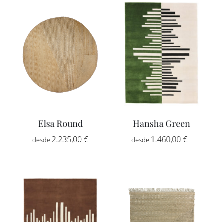
desde
desde
1.510,00 €
1.430,00
hasta
hasta
2.555,00 €
2.415,00
Elsa Round
Hansha Green
Rango
2.235,00
€
1.460,00
€
-
de
precios:
desde
1.460,00
hasta
2.470,00