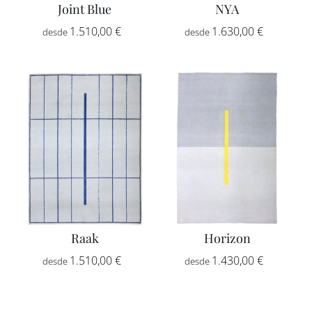
Joint Blue
NYA
ES
Rango
Rango
1.510,00
€
-
1.630,00
€
-
de
de
IN
precios:
precios:
desde
desde
1.510,00 €
1.630,00
hasta
hasta
2.555,00 €
2.760,00
Raak
Horizon
Rango
Rango
1.510,00
€
-
1.430,00
€
-
de
de
precios:
precios: