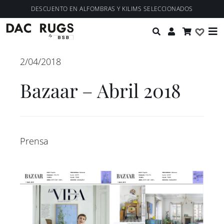
Saltar
contenido
DESCUENTO EN ALFOMBRAS Y KILIMS SELECCIONADOS
al
Tog
contenido
Nav
Colecciones
2/04/2018
Bazaar – Abril 2018
Personalización
Diseñadores
Prensa
Proyectos
Nosotros
Blog