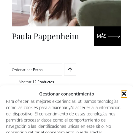
Paula Pappenheim
Ordenar por
Fecha
Mostrar
12 Productos
Gestionar consentimiento
Para ofrecer las mejores experiencias, utilizamos tecnologías

como las cookies para almacenar y/o acceder a la información
Cualquier Forma
del dispositivo. El consentimiento de estas tecnologías nos

permitirá procesar datos como el comportamiento de
Cualquier Medida
navegación o las identificaciones únicas en este sitio. No
consentir o retirar el consentimiento, puede afectar