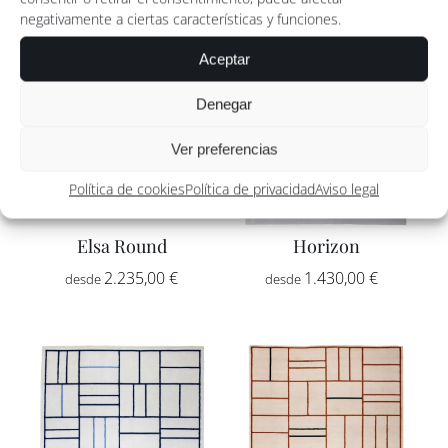
negativamente a ciertas características y funciones.
Aceptar
Denegar
Ver preferencias
Política de cookies
Política de privacidad
Aviso legal
Elsa Round
Horizon
Rango
2.235,00
€
1.430,00
€
-
de
precios:
desde
1.430,00
hasta
2.415,00