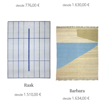
Rango
1.630,00
€
-
Rango
776,00
€
-
de
de
precios:
precios:
desde
desde
1.630,00
776,00 €
hasta
hasta
2.760,00
2.592,00 €
Raak
Barbara
Rango
1.510,00
€
-
Rango
1.634,00
€
-
de
de