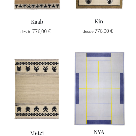
Kin
Kaab
Rango
Rango
776,00
€
-
776,00
€
-
de
de
precios:
precios:
desde
desde
776,00 €
776,00 €
hasta
hasta
2.592,00 
2.592,00 €
NYA
Metzi