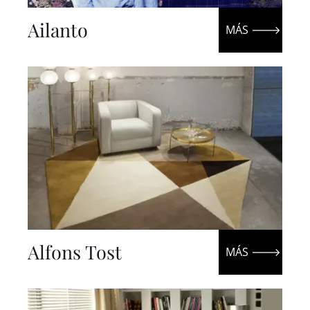
ES
Ailanto
IN
Alfons Tost