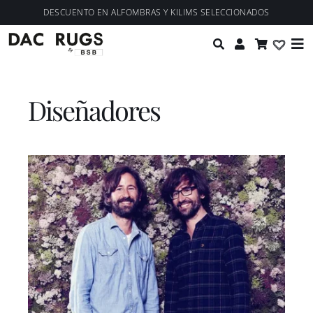
Saltar
contenido
DESCUENTO EN ALFOMBRAS Y KILIMS SELECCIONADOS
al
Tog
contenido
Nav
Colecciones
Diseñadores
Personalización
Diseñadores
Proyectos
Nosotros
Blog