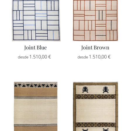
Joint Blue
Joint Brown
Rango
Rango
1.510,00
€
-
1.510,00
€
-
de
de
precios:
precios:
desde
desde
1.510,00 €
1.510,00
hasta
hasta
2.555,00 €
2.555,00