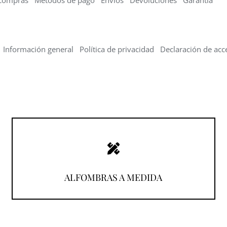
Compras
Métodos de pago
Envíos
Devoluciones
Garantía
Información general
Política de privacidad
Declaración de acce
¡Descúbrelas!
ALFOMBRAS A MEDIDA