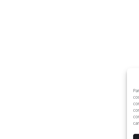
Par
coo
co
co
con
car