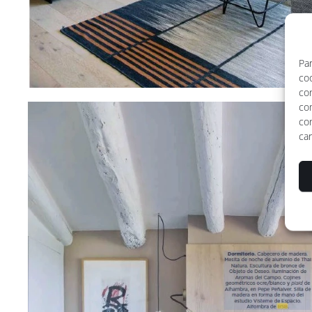
Par
coo
co
co
con
car