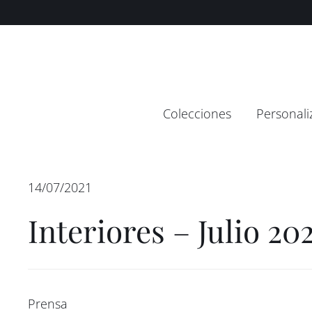
Saltar
contenido
al
contenido
Colecciones
Personali
14/07/2021
Interiores – Julio 20
Prensa