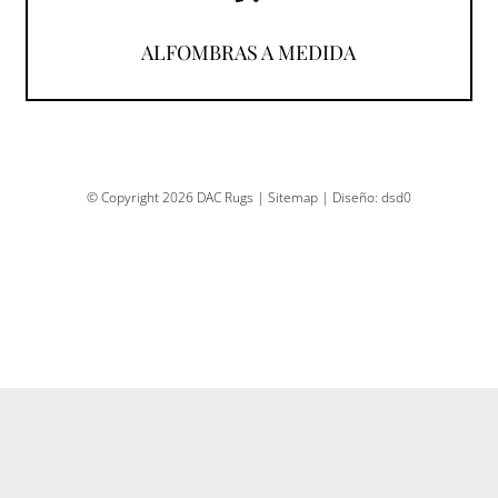
¡Descúbrelas!
ALFOMBRAS A MEDIDA
© Copyright 2026 DAC Rugs |
Sitemap
| Diseño:
dsd0
ES
EN
(
IN
)