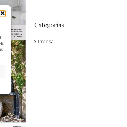
Categorías
l
Prensa
 No
as