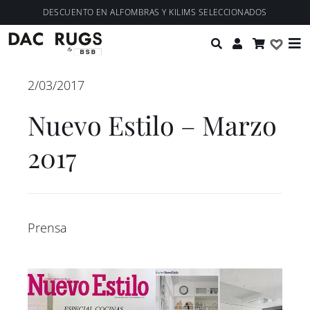
Saltar
contenido
DESCUENTO EN ALFOMBRAS Y KILIMS SELECCIONADOS
al
Tog
contenido
Nav
Colecciones
2/03/2017
Nuevo Estilo – Marzo
Personalización
2017
Diseñadores
Proyectos
Prensa
Nosotros
Blog