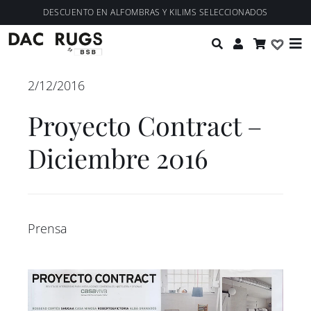
Saltar
contenido
DESCUENTO EN ALFOMBRAS Y KILIMS SELECCIONADOS
al
Tog
contenido
Nav
Colecciones
2/12/2016
Proyecto Contract –
Personalización
Diciembre 2016
Diseñadores
Proyectos
Prensa
Nosotros
Blog