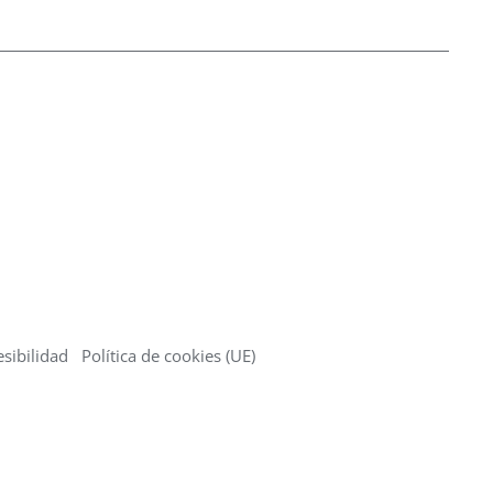
hasta
5.617,50 €
sibilidad
Política de cookies (UE)