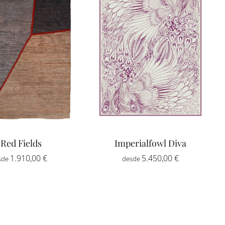
hasta
hasta
2.178,00 €
3.776,00 €
Red Fields
Imperialfowl Diva
Rango
1.910,00
€
-
5.450,00
€
de
precios:
desde
1.910,00 €