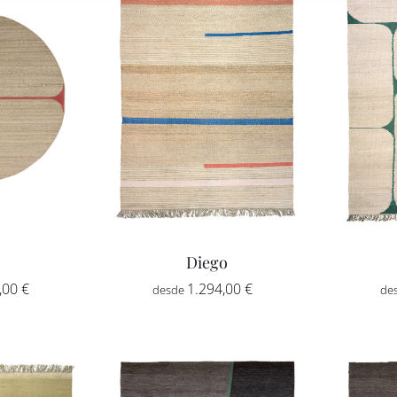
1.460,00 €
hasta
2.470,00 €
Diego
Rango
,00
€
1.294,00
€
-
de
precios:
desde
1.294,00 €