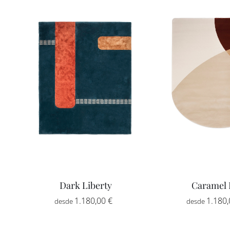
Dark Liberty
Caramel 
Rango
1.180,00
€
-
1.180
de
precios: