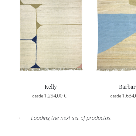
Kelly
Barbar
Rango
1.294,00
€
-
1.634
de
precios:
Loading the next set of productos.
desde
1.294,00 €