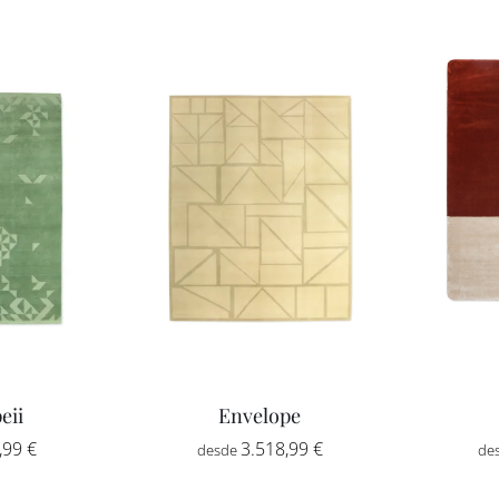
eii
Envelope
,99
€
3.518,99
€