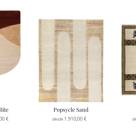
Bite
Popsycle Sand
Rango
Rango
,00
€
-
1.910,00
€
-
de
de
precios:
precios: