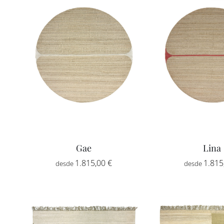
1.430,00 €
hasta
2.415,00 €
Gae
Lina
1.815,00
€
1.815