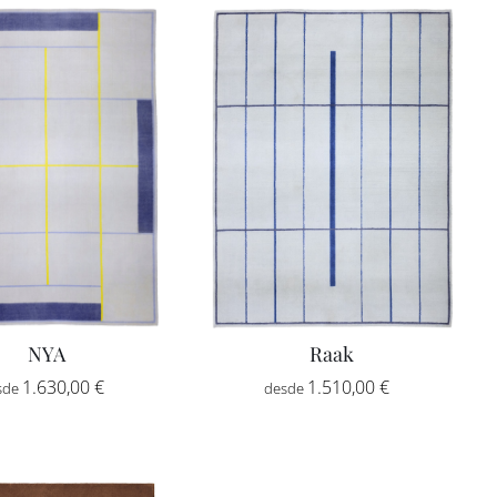
desde
desde
776,00 €
776,00 €
hasta
hasta
2.592,00 €
2.592,00 €
NYA
Raak
Rango
Rango
1.630,00
€
-
1.510,00
€
-
de
de
precios:
precios:
desde
desde