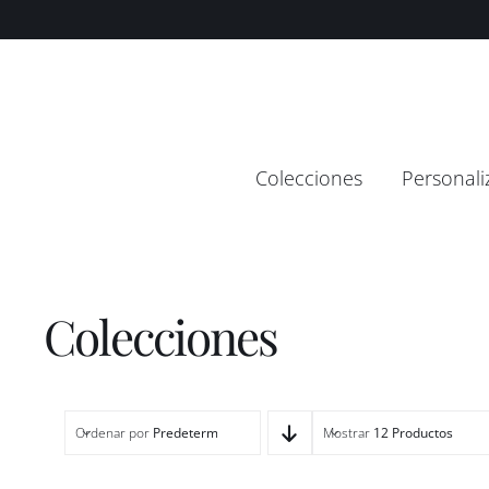
Saltar
contenido
al
contenido
Colecciones
Personali
Colecciones
Ordenar por
Predeterminado
Mostrar
12 Productos