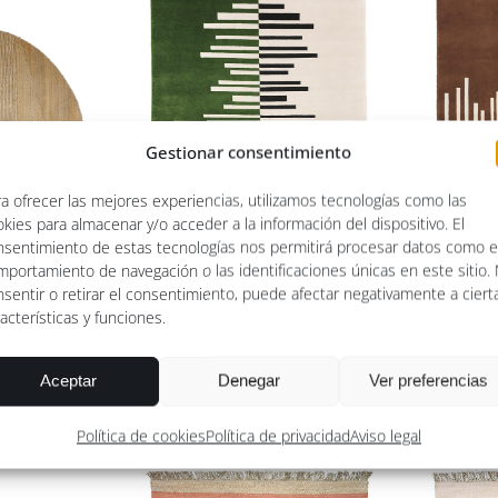
1.510,00 €
1.510,00 €
hasta
hasta
2.555,00 €
2.555,00 €
Gestionar consentimiento
a ofrecer las mejores experiencias, utilizamos tecnologías como las
kies para almacenar y/o acceder a la información del dispositivo. El
nsentimiento de estas tecnologías nos permitirá procesar datos como e
mportamiento de navegación o las identificaciones únicas en este sitio.
sentir o retirar el consentimiento, puede afectar negativamente a ciert
acterísticas y funciones.
und
Hansha Green
H
Rango
,00
€
1.460,00
€
-
Aceptar
Denegar
Ver preferencias
de
precios:
Política de cookies
Política de privacidad
Aviso legal
desde