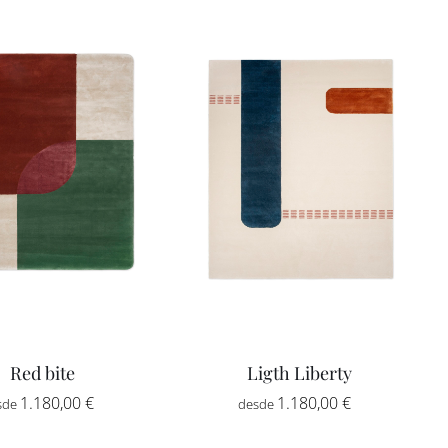
Red bite
Ligth Liberty
Rango
Rango
1.180,00
€
-
1.180,00
€
-
de
de