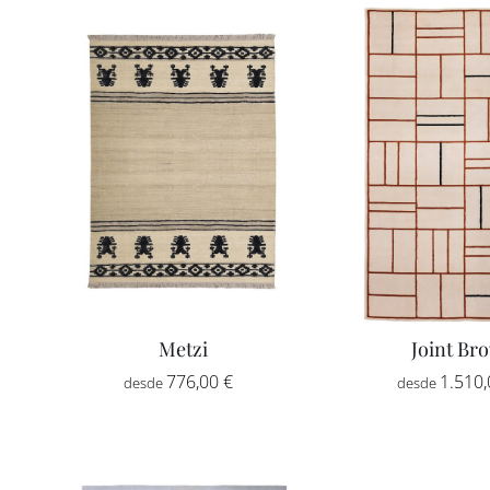
desde
1.180,00 €
hasta
2.175,00 €
Metzi
Joint Br
Rango
776,00
€
-
1.510
de
precios:
desde