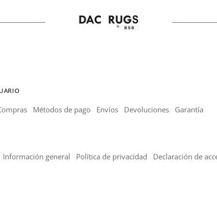
hasta
hasta
4.792,00 €
5.617,50 €
SUARIO
Compras
Métodos de pago
Envíos
Devoluciones
Garantía
Información general
Política de privacidad
Declaración de acce