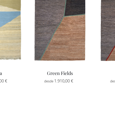
hasta
3.776,00 €
a
Green Fields
Rango
Rango
,00
€
-
1.910,00
€
-
de
de
precios:
precios:
desde
desde
1.634,00 €
1.910,00 €