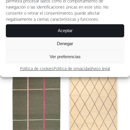
permitirá procesar datos como el comportamiento de
2.135,00 €
1.059,00 
navegación o las identificaciones únicas en este sitio. No
consentir o retirar el consentimiento, puede afectar
negativamente a ciertas características y funciones.
Aceptar
Denegar
Raak
KILIM ZIG-ZAG CLOUD
Rango
Rango
1.510,00
€
-
140,00
€
-
Ver preferencias
de
de
Política de cookies
Política de privacidad
Aviso legal
precios:
precios:
desde
desde
1.510,00 €
140,00 €
hasta
hasta
2.555,00 €
1.560,00 