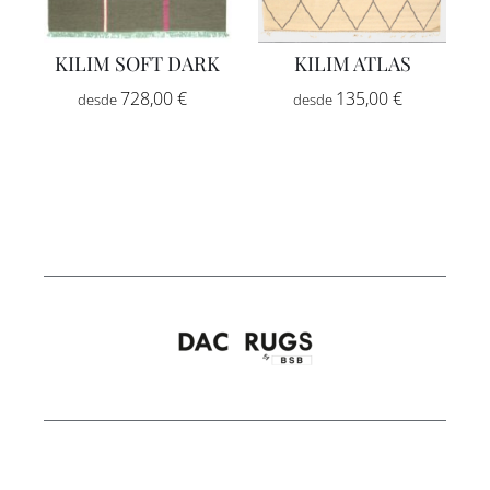
KILIM SOFT DARK
KILIM ATLAS
Rango
Rango
728,00
€
-
135,00
€
-
de
de
precios:
precios:
desde
desde
728,00 €
135,00 €
hasta
hasta
1.059,00 €
1.489,99 