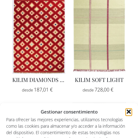
KILIM DIAMONDS PINK AND RED
KILIM SOFT LIGHT
Rango
Rango
187,01
€
-
728,00
€
-
de
de
precios:
precios:
Gestionar consentimiento
desde
desde
Para ofrecer las mejores experiencias, utilizamos tecnologías
187,01 €
728,00 €
como las cookies para almacenar y/o acceder a la información
hasta
hasta
del dispositivo. El consentimiento de estas tecnologías nos