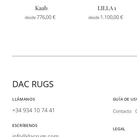
Kaab
LILLA 1
Rango
Rang
776,00
€
-
1.100,00
€
-
de
de
precios:
preci
desde
desd
776,00 €
1.100
hasta
hasta
2.592,00 €
1.620
DAC RUGS
LLÁMANOS
GUÍA DE U
+34 934 10 74 41
Contacto
ESCRÍBENOS
LEGAL
info@dacrugs.com