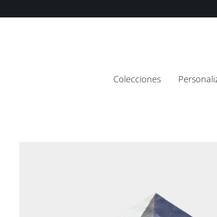
Saltar
contenido
al
contenido
Colecciones
Personali