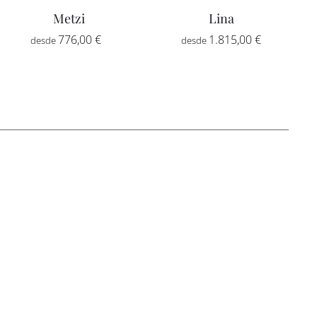
Metzi
Lina
Rango
776,00
€
-
1.815,00
€
de
:
precios:
desde
0 €
776,00 €
hasta
0 €
2.592,00 €