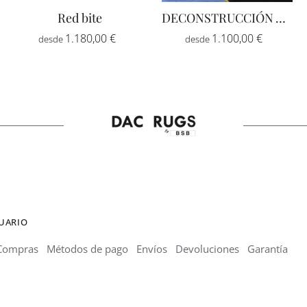
Red bite
DECONSTRUCCIÓN AMARILLA AZUL RECTANGULAR
o
Rango
Rango
1.180,00
€
-
1.100,00
€
-
de
de
os:
precios:
precios
e
desde
desde
,00 €
1.180,00 €
1.100,0
hasta
hasta
,00 €
2.175,00 €
1.500,0
SUARIO
Compras
Métodos de pago
Envíos
Devoluciones
Garantía