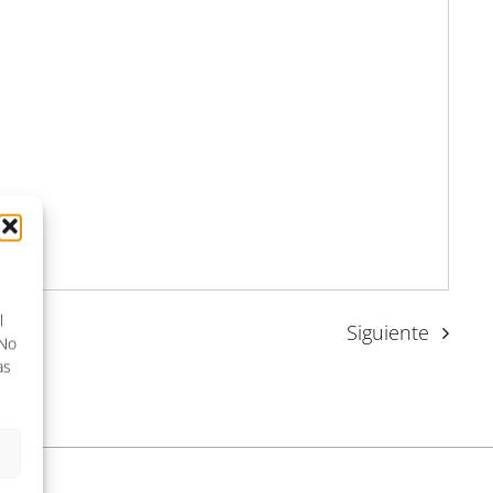
l
Siguiente
 No
as