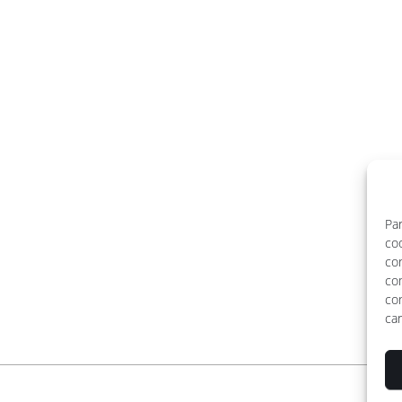
Par
coo
co
co
con
car