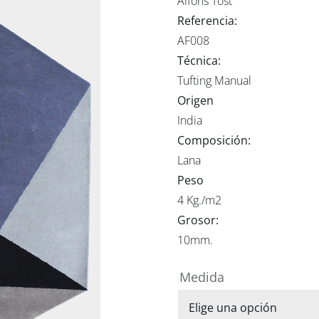
Alfons Tost
Referencia:
AF008
Técnica:
Tufting Manual
Origen
India
Composición:
Lana
Peso
4 Kg./m2
Grosor:
10mm.
Medida