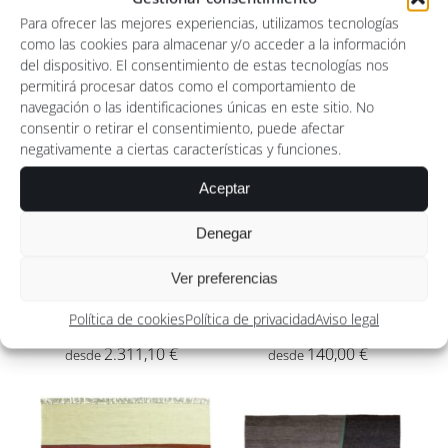
Rango
Rango
776,00
€
-
140,00
€
-
Para ofrecer las mejores experiencias, utilizamos tecnologías
de
de
como las cookies para almacenar y/o acceder a la información
precios:
precios:
del dispositivo. El consentimiento de estas tecnologías nos
permitirá procesar datos como el comportamiento de
desde
desde
navegación o las identificaciones únicas en este sitio. No
776,00 €
140,00 €
consentir o retirar el consentimiento, puede afectar
hasta
hasta
negativamente a ciertas características y funciones.
2.592,00 €
1.560,00 
Aceptar
Denegar
Ver preferencias
Política de cookies
Política de privacidad
Aviso legal
Rasberry Ripple
KILIM ZIG-ZAG SEA
Rango
Rango
2.311,10
€
-
140,00
€
-
de
de
precios:
precios:
desde
desde