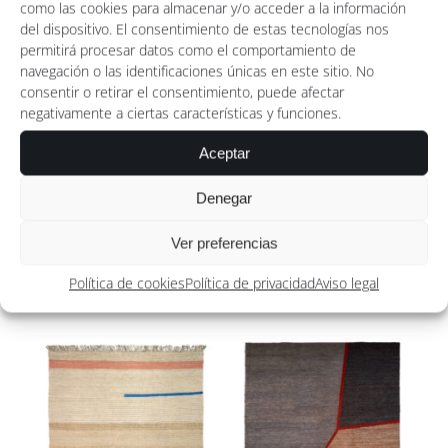
como las cookies para almacenar y/o acceder a la información
desde
desde
del dispositivo. El consentimiento de estas tecnologías nos
1.180,00 €
1.457,00
permitirá procesar datos como el comportamiento de
hasta
hasta
navegación o las identificaciones únicas en este sitio. No
consentir o retirar el consentimiento, puede afectar
2.175,00 €
5.623,00
negativamente a ciertas características y funciones.
Aceptar
Denegar
Ver preferencias
Dark Nilia
Popsycle Sand
Rango
Rango
2.311,10
€
-
1.910,00
€
-
Política de cookies
Política de privacidad
Aviso legal
de
de
precios:
precios:
desde
desde
2.311,10 €
1.910,00
hasta
hasta