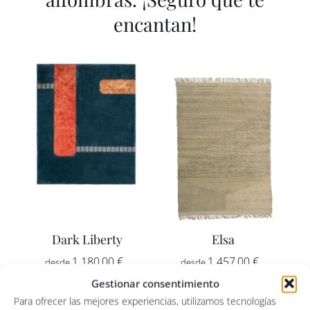
encantan!
Dark Liberty
Elsa
Rango
Rango
1.180,00
€
-
1.457,00
€
-
de
de
Gestionar consentimiento
precios:
precios:
Para ofrecer las mejores experiencias, utilizamos tecnologías