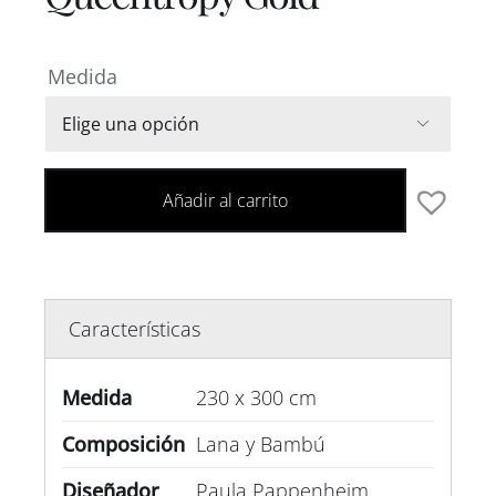
Medida

Añadir al carrito
Características
Medida
230 x 300 cm
Composición
Lana y Bambú
Diseñador
Paula Pappenheim