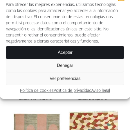
de
de
Para ofrecer las mejores experiencias, utilizamos tecnologías
como las cookies para almacenar y/o acceder a la información
precios:
precios:
del dispositivo. El consentimiento de estas tecnologías nos
desde
desde
permitirá procesar datos como el comportamiento de
1.510,00 €
2.311,10
navegación o las identificaciones únicas en este sitio. No
consentir o retirar el consentimiento, puede afectar
hasta
hasta
negativamente a ciertas características y funciones.
2.555,00 €
6.797,18
Aceptar
Denegar
Ver preferencias
Green Fields
MARGUERITE
Política de cookies
Política de privacidad
Aviso legal
Rango
Rango
1.910,00
€
-
295,00
€
-
de
de
precios:
precios:
desde
desde