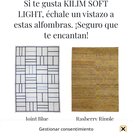
Si te gusta KILIM SOFT
LIGHT, échale un vistazo a
estas alfombras. ¡Seguro que
te encantan!
Joint Blue
Rasberry Ripple
Rango
Rango
1.510,00
€
-
2.311,10
€
-
Gestionar consentimiento