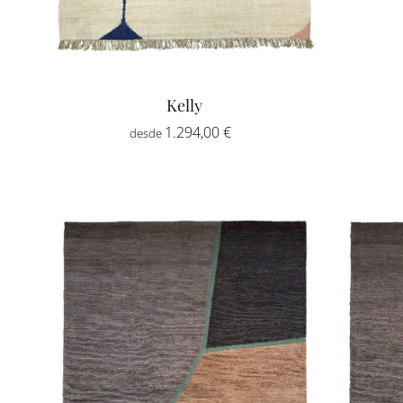
Kelly
Rango
1.294,00
€
-
de
precios:
desde
1.294,00 €
hasta
2.178,00 €