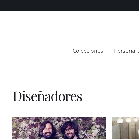
Saltar
contenido
al
contenido
Colecciones
Personali
Diseñadores