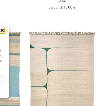
€
1.815,00
€
l
 No
as