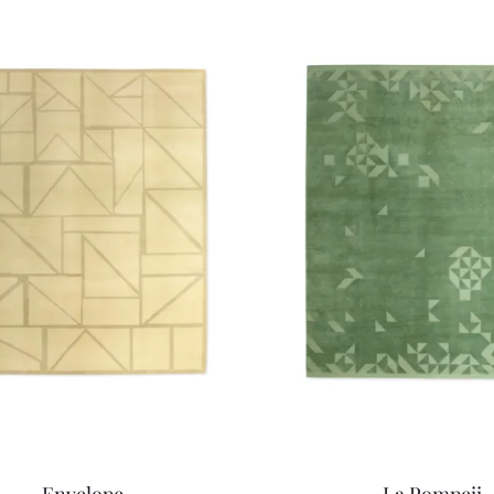
Envelope
La Pompeii