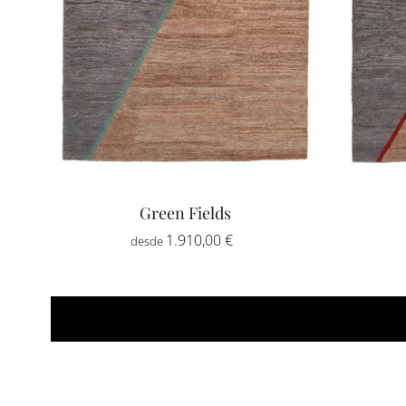
Green Fields
Rango
1.910,00
€
-
de
precios:
desde
1.910,00 €
hasta
5.617,50 €