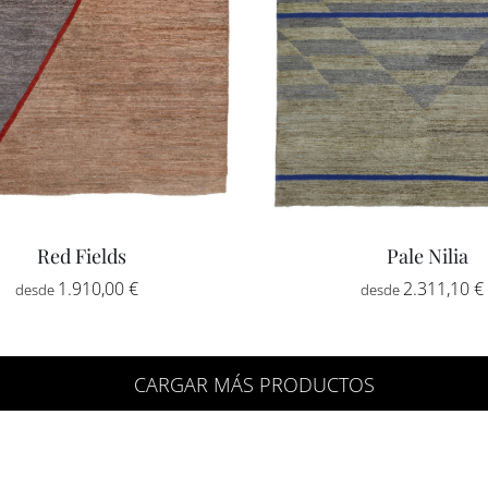
Red Fields
Pale Nilia
Rango
1.910,00
€
-
2.311,10
€
de
precios:
desde
CARGAR MÁS PRODUCTOS
1.910,00 €
hasta
5.617,50 €