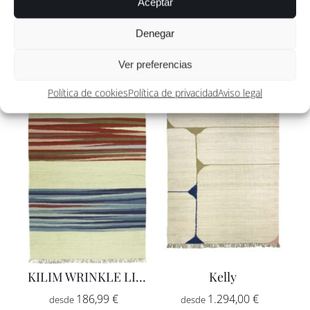
Aceptar
LILLA 1
MARGUERITE
Denegar
Rango
Rango
1.100,00
€
-
295,00
€
-
Ver preferencias
de
de
Política de cookies
Política de privacidad
Aviso legal
precios:
precios:
desde
desde
1.100,00 €
295,00 €
hasta
hasta
1.620,00 €
1.500,00 
KILIM WRINKLE LIGHT
Kelly
Rango
Rango
186,99
€
-
1.294,00
€
-